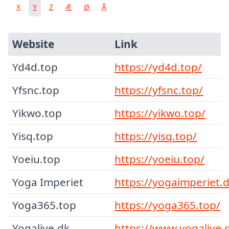
X
Y
Z
Æ
Ø
Å
Website
Link
Yd4d.top
https://yd4d.top/
Yfsnc.top
https://yfsnc.top/
Yikwo.top
https://yikwo.top/
Yisq.top
https://yisq.top/
Yoeiu.top
https://yoeiu.top/
Yoga Imperiet
https://yogaimperiet.d
Yoga365.top
https://yoga365.top/
Yogalive.dk
https://www.yogalive.