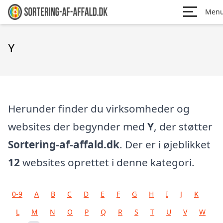
Men
Y
Herunder finder du virksomheder og
websites der begynder med
Y
, der støtter
Sortering-af-affald.dk
. Der er i øjeblikket
12
websites oprettet i denne kategori.
0-9
A
B
C
D
E
F
G
H
I
J
K
L
M
N
O
P
Q
R
S
T
U
V
W