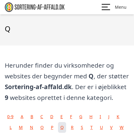
Menu
Q
Herunder finder du virksomheder og
websites der begynder med
Q
, der støtter
Sortering-af-affald.dk
. Der er i øjeblikket
9
websites oprettet i denne kategori.
0-9
A
B
C
D
E
F
G
H
I
J
K
L
M
N
O
P
Q
R
S
T
U
V
W