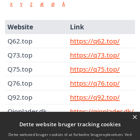
X
Y
Z
Æ
Ø
Å
Website
Link
Q62.top
https://q62.top/
Q73.top
https://q73.top/
Q75.top
https://q75.top/
Q76.top
https://q76.top/
Q92.top
https://q92.top/
Qioplader.dk
https://qioplader.dk/
×
Dette website bruger tracking cookies
Qlwo.top
https://qlwo.top/
Dette websted bruger cookies til at forbedre brugeroplevelsen. Ved
Qswmq.top
https://qswmq.top/