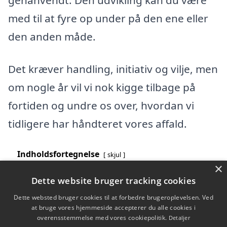
med til at fyre op under på den ene eller
den anden måde.
Det kræver handling, initiativ og vilje, men
om nogle år vil vi nok kigge tilbage på
fortiden og undre os over, hvordan vi
tidligere har håndteret vores affald.
Indholdsfortegnelse
skjul
×
1)
Hvorfor er det vigtigt at sortere affald?
Dette website bruger tracking cookies
2)
Giv dig selv nogle nye, gode vaner, når du sorterer
dit affald
Dette websted bruger cookies til at forbedre brugeroplevelsen. Ved
3)
Hvordan samler du det sorterede affald?
at bruge vores hjemmeside accepterer du alle cookies i
4)
Tag nogle gode initiativer til yderligere
overensstemmelse med vores cookiepolitik.
Detaljer
affaldssortering