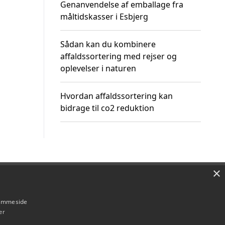
Genanvendelse af emballage fra
måltidskasser i Esbjerg
Sådan kan du kombinere
affaldssortering med rejser og
oplevelser i naturen
Hvordan affaldssortering kan
bidrage til co2 reduktion
×
Om / kontakt
Blog
Betingelser
hjemmeside
er