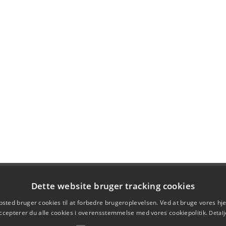
Dette website bruger tracking cookies
sted bruger cookies til at forbedre brugeroplevelsen. Ved at bruge vores 
ccepterer du alle cookies i overensstemmelse med vores cookiepolitik.
Detalj