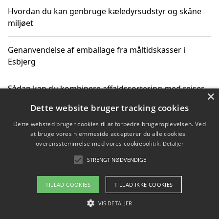
Hvordan du kan genbruge kæledyrsudstyr og skåne
miljøet
Genanvendelse af emballage fra måltidskasser i
Esbjerg
Sådan kan du kombinere affaldssortering med rejser
×
og oplevelser i naturen
Dette website bruger tracking cookies
Dette websted bruger cookies til at forbedre brugeroplevelsen. Ved
Hvordan affaldssortering kan bidrage til co2 reduktion
at bruge vores hjemmeside accepterer du alle cookies i
overensstemmelse med vores cookiepolitik.
Detaljer
STRENGT NØDVENDIGE
Copyright 2026 - Pilanto Aps
TILLAD COOKIES
TILLAD IKKE COOKIES
Om / kontakt
Blog
Betingelser
VIS DETALJER