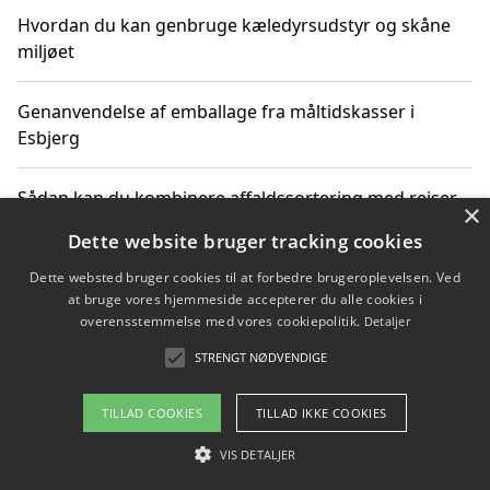
Hvordan du kan genbruge kæledyrsudstyr og skåne
miljøet
Genanvendelse af emballage fra måltidskasser i
Esbjerg
Sådan kan du kombinere affaldssortering med rejser
×
og oplevelser i naturen
Dette website bruger tracking cookies
Dette websted bruger cookies til at forbedre brugeroplevelsen. Ved
Hvordan affaldssortering kan bidrage til co2 reduktion
at bruge vores hjemmeside accepterer du alle cookies i
overensstemmelse med vores cookiepolitik.
Detaljer
STRENGT NØDVENDIGE
Copyright 2026 - Pilanto Aps
TILLAD COOKIES
TILLAD IKKE COOKIES
Om / kontakt
Blog
Betingelser
VIS DETALJER