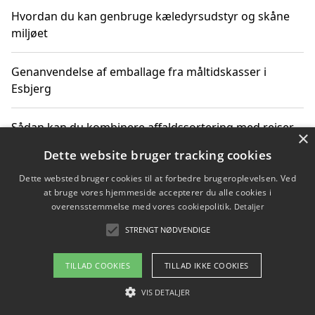
Hvordan du kan genbruge kæledyrsudstyr og skåne
miljøet
Genanvendelse af emballage fra måltidskasser i
Esbjerg
Sådan kan du kombinere affaldssortering med rejser
×
og oplevelser i naturen
Dette website bruger tracking cookies
Dette websted bruger cookies til at forbedre brugeroplevelsen. Ved
Hvordan affaldssortering kan bidrage til co2 reduktion
at bruge vores hjemmeside accepterer du alle cookies i
overensstemmelse med vores cookiepolitik.
Detaljer
STRENGT NØDVENDIGE
Copyright 2026 - Pilanto Aps
TILLAD COOKIES
TILLAD IKKE COOKIES
Om / kontakt
Blog
Betingelser
VIS DETALJER