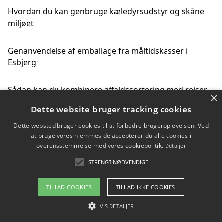
Hvordan du kan genbruge kæledyrsudstyr og skåne
miljøet
Genanvendelse af emballage fra måltidskasser i
Esbjerg
Sådan kan du kombinere affaldssortering med rejser
×
og oplevelser i naturen
Dette website bruger tracking cookies
Dette websted bruger cookies til at forbedre brugeroplevelsen. Ved
Hvordan affaldssortering kan bidrage til co2 reduktion
at bruge vores hjemmeside accepterer du alle cookies i
overensstemmelse med vores cookiepolitik.
Detaljer
STRENGT NØDVENDIGE
Copyright 2026 - Pilanto Aps
TILLAD COOKIES
TILLAD IKKE COOKIES
Om / kontakt
Blog
Betingelser
VIS DETALJER