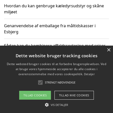
Hvordan du kan genbruge kæledyrsudstyr og skåne
miljøet
Genanvendelse af emballage fra måltidskasser i
Esbjerg
Sådan kan du kombinere affaldssortering med rejser
×
og oplevelser i naturen
Dette website bruger tracking cookies
Dette websted bruger cookies til at forbedre brugeroplevelsen. Ved
Hvordan affaldssortering kan bidrage til co2 reduktion
at bruge vores hjemmeside accepterer du alle cookies i
overensstemmelse med vores cookiepolitik.
Detaljer
STRENGT NØDVENDIGE
Copyright 2026 - Pilanto Aps
TILLAD COOKIES
TILLAD IKKE COOKIES
Om / kontakt
Blog
Betingelser
VIS DETALJER