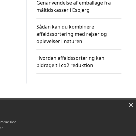
Genanvendelse af emballage fra
måltidskasser i Esbjerg
Sådan kan du kombinere
affaldssortering med rejser og
oplevelser i naturen
Hvordan affaldssortering kan
bidrage til co2 reduktion
×
Om / kontakt
Blog
Betingelser
hjemmeside
er