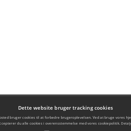
Dette website bruger tracking cookies
sted bruger cookies til at forbedre brugeroplevelsen. Ved at bruge vores 
ccepterer du alle cookies i overensstemmelse med vores cookiepolitik.
Detalj