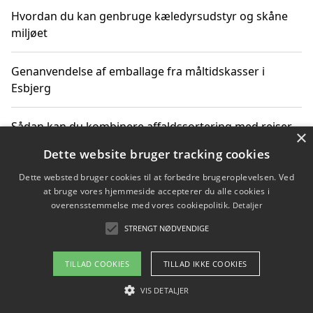
Hvordan du kan genbruge kæledyrsudstyr og skåne
miljøet
Genanvendelse af emballage fra måltidskasser i
Esbjerg
Sådan kan du kombinere affaldssortering med rejser
×
og oplevelser i naturen
Dette website bruger tracking cookies
Dette websted bruger cookies til at forbedre brugeroplevelsen. Ved
Hvordan affaldssortering kan bidrage til co2 reduktion
at bruge vores hjemmeside accepterer du alle cookies i
overensstemmelse med vores cookiepolitik.
Detaljer
STRENGT NØDVENDIGE
Copyright 2026 - Pilanto Aps
TILLAD COOKIES
TILLAD IKKE COOKIES
Om / kontakt
Blog
Betingelser
VIS DETALJER