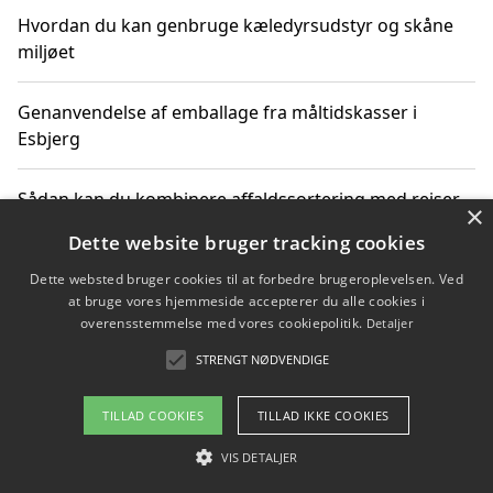
Hvordan du kan genbruge kæledyrsudstyr og skåne
miljøet
Genanvendelse af emballage fra måltidskasser i
Esbjerg
Sådan kan du kombinere affaldssortering med rejser
×
og oplevelser i naturen
Dette website bruger tracking cookies
Dette websted bruger cookies til at forbedre brugeroplevelsen. Ved
Hvordan affaldssortering kan bidrage til co2 reduktion
at bruge vores hjemmeside accepterer du alle cookies i
overensstemmelse med vores cookiepolitik.
Detaljer
STRENGT NØDVENDIGE
Copyright 2026 - Pilanto Aps
TILLAD COOKIES
TILLAD IKKE COOKIES
Om / kontakt
Blog
Betingelser
VIS DETALJER