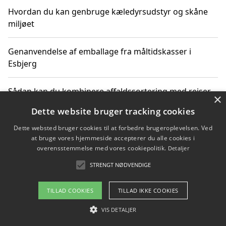
Hvordan du kan genbruge kæledyrsudstyr og skåne
miljøet
Genanvendelse af emballage fra måltidskasser i
Esbjerg
Sådan kan du kombinere affaldssortering med rejser
×
og oplevelser i naturen
Dette website bruger tracking cookies
Dette websted bruger cookies til at forbedre brugeroplevelsen. Ved
Hvordan affaldssortering kan bidrage til co2 reduktion
at bruge vores hjemmeside accepterer du alle cookies i
overensstemmelse med vores cookiepolitik.
Detaljer
STRENGT NØDVENDIGE
Copyright 2026 - Pilanto Aps
TILLAD COOKIES
TILLAD IKKE COOKIES
Om / kontakt
Blog
Betingelser
VIS DETALJER