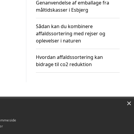
Genanvendelse af emballage fra
måltidskasser i Esbjerg
Sådan kan du kombinere
affaldssortering med rejser og
oplevelser i naturen
Hvordan affaldssortering kan
bidrage til co2 reduktion
×
Om / kontakt
Blog
Betingelser
hjemmeside
er