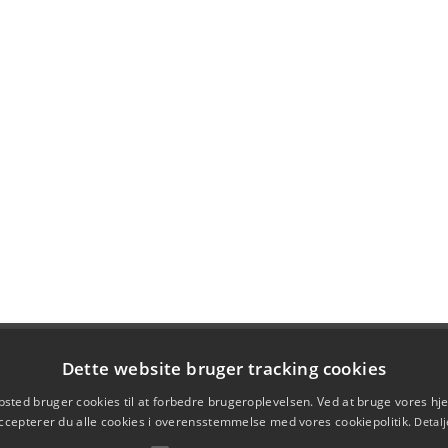
Dette website bruger tracking cookies
sted bruger cookies til at forbedre brugeroplevelsen. Ved at bruge vores 
ccepterer du alle cookies i overensstemmelse med vores cookiepolitik.
Detalj