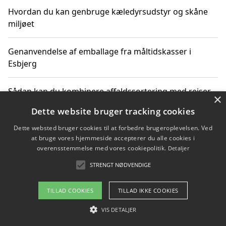
Hvordan du kan genbruge kæledyrsudstyr og skåne
miljøet
Genanvendelse af emballage fra måltidskasser i
Esbjerg
Sådan kan du kombinere affaldssortering med rejser
×
og oplevelser i naturen
Dette website bruger tracking cookies
Dette websted bruger cookies til at forbedre brugeroplevelsen. Ved
Hvordan affaldssortering kan bidrage til co2 reduktion
at bruge vores hjemmeside accepterer du alle cookies i
overensstemmelse med vores cookiepolitik.
Detaljer
STRENGT NØDVENDIGE
Copyright 2026 - Pilanto Aps
TILLAD COOKIES
TILLAD IKKE COOKIES
Om / kontakt
Blog
Betingelser
VIS DETALJER