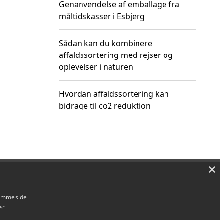
Genanvendelse af emballage fra
måltidskasser i Esbjerg
Sådan kan du kombinere
affaldssortering med rejser og
oplevelser i naturen
Hvordan affaldssortering kan
bidrage til co2 reduktion
×
Om / kontakt
Blog
Betingelser
hjemmeside
er