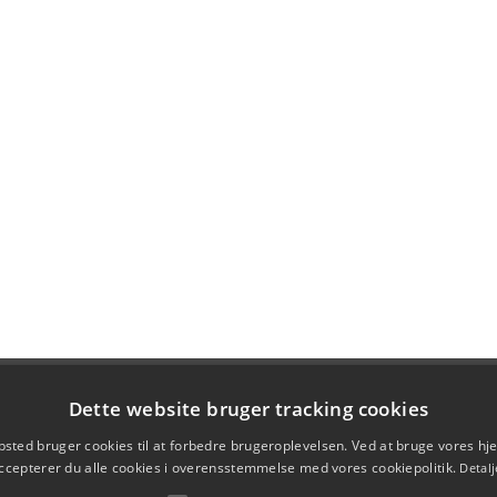
Dette website bruger tracking cookies
sted bruger cookies til at forbedre brugeroplevelsen. Ved at bruge vores 
ccepterer du alle cookies i overensstemmelse med vores cookiepolitik.
Detalj