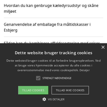
Hvordan du kan genbruge kæledyrsudstyr og skåne
miljøet
Genanvendelse af emballage fra måltidskasser i
Esbjerg
Sådan kan du kombinere affaldssortering med rejser
×
og oplevelser i naturen
Dette website bruger tracking cookies
Dette websted bruger cookies til at forbedre brugeroplevelsen. Ved
Hvordan affaldssortering kan bidrage til co2 reduktion
at bruge vores hjemmeside accepterer du alle cookies i
overensstemmelse med vores cookiepolitik.
Detaljer
STRENGT NØDVENDIGE
Copyright 2026 - Pilanto Aps
TILLAD COOKIES
TILLAD IKKE COOKIES
Om / kontakt
Blog
Betingelser
VIS DETALJER