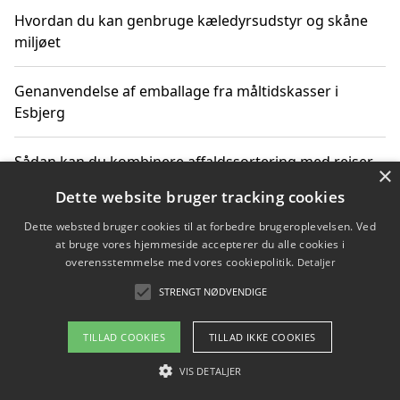
Hvordan du kan genbruge kæledyrsudstyr og skåne
miljøet
Genanvendelse af emballage fra måltidskasser i
Esbjerg
Sådan kan du kombinere affaldssortering med rejser
×
og oplevelser i naturen
Dette website bruger tracking cookies
Dette websted bruger cookies til at forbedre brugeroplevelsen. Ved
Hvordan affaldssortering kan bidrage til co2 reduktion
at bruge vores hjemmeside accepterer du alle cookies i
overensstemmelse med vores cookiepolitik.
Detaljer
STRENGT NØDVENDIGE
Copyright 2026 - Pilanto Aps
TILLAD COOKIES
TILLAD IKKE COOKIES
Om / kontakt
Blog
Betingelser
VIS DETALJER