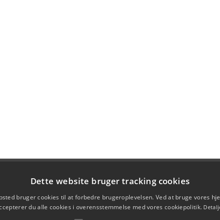
Dette website bruger tracking cookies
sted bruger cookies til at forbedre brugeroplevelsen. Ved at bruge vores 
ccepterer du alle cookies i overensstemmelse med vores cookiepolitik.
Detalj