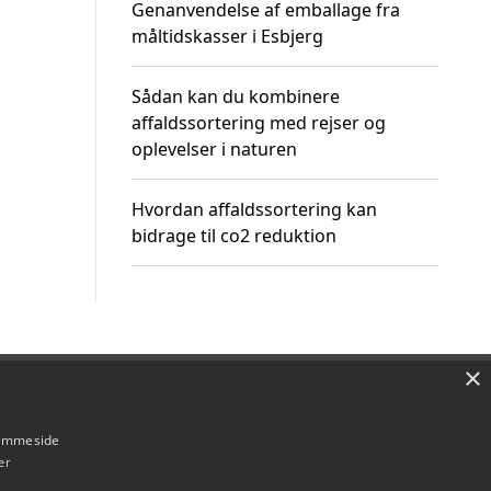
Genanvendelse af emballage fra
måltidskasser i Esbjerg
Sådan kan du kombinere
affaldssortering med rejser og
oplevelser i naturen
Hvordan affaldssortering kan
bidrage til co2 reduktion
×
Om / kontakt
Blog
Betingelser
hjemmeside
er