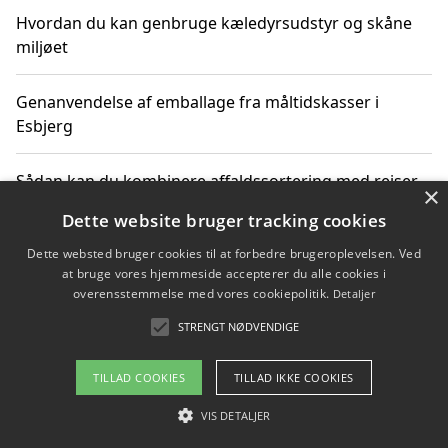
Hvordan du kan genbruge kæledyrsudstyr og skåne
miljøet
Genanvendelse af emballage fra måltidskasser i
Esbjerg
Sådan kan du kombinere affaldssortering med rejser
×
og oplevelser i naturen
Dette website bruger tracking cookies
Dette websted bruger cookies til at forbedre brugeroplevelsen. Ved
Hvordan affaldssortering kan bidrage til co2 reduktion
at bruge vores hjemmeside accepterer du alle cookies i
overensstemmelse med vores cookiepolitik.
Detaljer
STRENGT NØDVENDIGE
Copyright 2026 - Pilanto Aps
TILLAD COOKIES
TILLAD IKKE COOKIES
Om / kontakt
Blog
Betingelser
VIS DETALJER