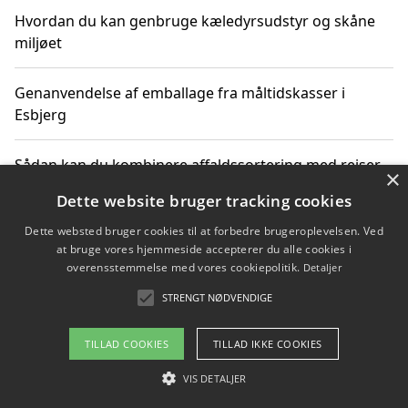
Hvordan du kan genbruge kæledyrsudstyr og skåne
miljøet
Genanvendelse af emballage fra måltidskasser i
Esbjerg
Sådan kan du kombinere affaldssortering med rejser
×
og oplevelser i naturen
Dette website bruger tracking cookies
Dette websted bruger cookies til at forbedre brugeroplevelsen. Ved
Hvordan affaldssortering kan bidrage til co2 reduktion
at bruge vores hjemmeside accepterer du alle cookies i
overensstemmelse med vores cookiepolitik.
Detaljer
STRENGT NØDVENDIGE
Copyright 2026 - Pilanto Aps
TILLAD COOKIES
TILLAD IKKE COOKIES
Om / kontakt
Blog
Betingelser
VIS DETALJER