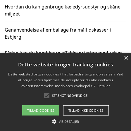
Hvordan du kan genbruge kæledyrsudstyr og skåne
miljøet
Genanvendelse af emballage fra måltidskasser i
Esbjerg
Sådan kan du kombinere affaldssortering med rejser
×
og oplevelser i naturen
Dette website bruger tracking cookies
Dette websted bruger cookies til at forbedre brugeroplevelsen. Ved
Hvordan affaldssortering kan bidrage til co2 reduktion
at bruge vores hjemmeside accepterer du alle cookies i
overensstemmelse med vores cookiepolitik.
Detaljer
STRENGT NØDVENDIGE
Copyright 2026 - Pilanto Aps
TILLAD COOKIES
TILLAD IKKE COOKIES
Om / kontakt
Blog
Betingelser
VIS DETALJER