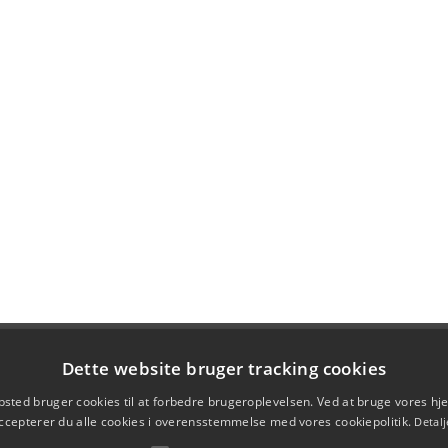
Dette website bruger tracking cookies
sted bruger cookies til at forbedre brugeroplevelsen. Ved at bruge vores 
ccepterer du alle cookies i overensstemmelse med vores cookiepolitik.
Detalj