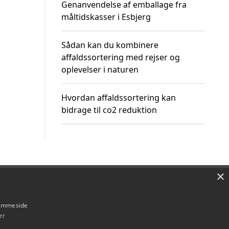
Genanvendelse af emballage fra
måltidskasser i Esbjerg
Sådan kan du kombinere
affaldssortering med rejser og
oplevelser i naturen
Hvordan affaldssortering kan
bidrage til co2 reduktion
×
Om / kontakt
Blog
Betingelser
hjemmeside
er