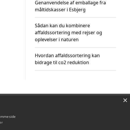
Genanvendelse af emballage fra
måltidskasser i Esbjerg
Sådan kan du kombinere
affaldssortering med rejser og
oplevelser i naturen
Hvordan affaldssortering kan
bidrage til co2 reduktion
×
Om / kontakt
Blog
Betingelser
hjemmeside
er