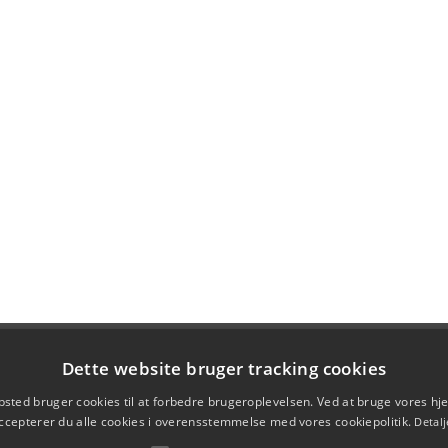
Dette website bruger tracking cookies
sted bruger cookies til at forbedre brugeroplevelsen. Ved at bruge vores 
ccepterer du alle cookies i overensstemmelse med vores cookiepolitik.
Detalj