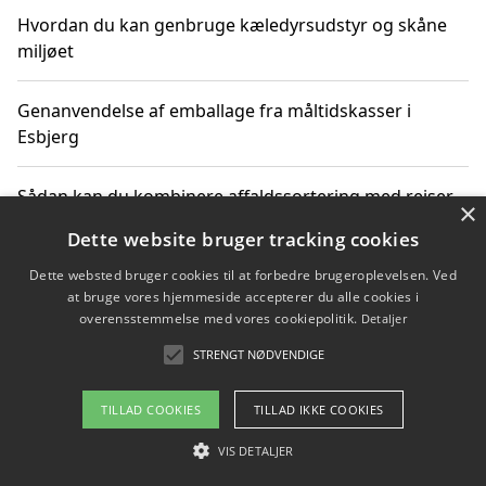
Hvordan du kan genbruge kæledyrsudstyr og skåne
miljøet
Genanvendelse af emballage fra måltidskasser i
Esbjerg
Sådan kan du kombinere affaldssortering med rejser
×
og oplevelser i naturen
Dette website bruger tracking cookies
Dette websted bruger cookies til at forbedre brugeroplevelsen. Ved
Hvordan affaldssortering kan bidrage til co2 reduktion
at bruge vores hjemmeside accepterer du alle cookies i
overensstemmelse med vores cookiepolitik.
Detaljer
STRENGT NØDVENDIGE
Copyright 2026 - Pilanto Aps
TILLAD COOKIES
TILLAD IKKE COOKIES
Om / kontakt
Blog
Betingelser
VIS DETALJER