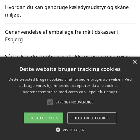
Hvordan du kan genbruge kæledyrsudstyr og skåne
miljøet
Genanvendelse af emballage fra måltidskasser i
Esbjerg
Sådan kan du kombinere affaldssortering med rejser
×
og oplevelser i naturen
Dette website bruger tracking cookies
Dette websted bruger cookies til at forbedre brugeroplevelsen. Ved
Hvordan affaldssortering kan bidrage til co2 reduktion
at bruge vores hjemmeside accepterer du alle cookies i
overensstemmelse med vores cookiepolitik.
Detaljer
STRENGT NØDVENDIGE
Copyright 2026 - Pilanto Aps
TILLAD COOKIES
TILLAD IKKE COOKIES
Om / kontakt
Blog
Betingelser
VIS DETALJER