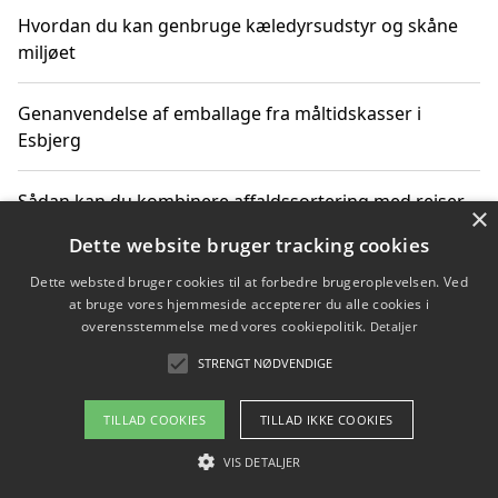
Hvordan du kan genbruge kæledyrsudstyr og skåne
miljøet
Genanvendelse af emballage fra måltidskasser i
Esbjerg
Sådan kan du kombinere affaldssortering med rejser
×
og oplevelser i naturen
Dette website bruger tracking cookies
Dette websted bruger cookies til at forbedre brugeroplevelsen. Ved
Hvordan affaldssortering kan bidrage til co2 reduktion
at bruge vores hjemmeside accepterer du alle cookies i
overensstemmelse med vores cookiepolitik.
Detaljer
STRENGT NØDVENDIGE
Copyright 2026 - Pilanto Aps
TILLAD COOKIES
TILLAD IKKE COOKIES
Om / kontakt
Blog
Betingelser
VIS DETALJER