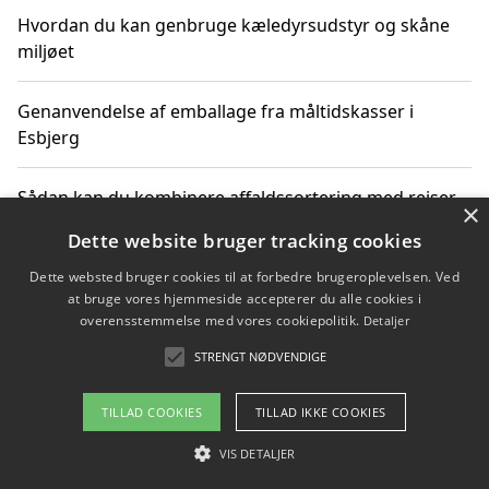
Hvordan du kan genbruge kæledyrsudstyr og skåne
miljøet
Genanvendelse af emballage fra måltidskasser i
Esbjerg
Sådan kan du kombinere affaldssortering med rejser
×
og oplevelser i naturen
Dette website bruger tracking cookies
Dette websted bruger cookies til at forbedre brugeroplevelsen. Ved
Hvordan affaldssortering kan bidrage til co2 reduktion
at bruge vores hjemmeside accepterer du alle cookies i
overensstemmelse med vores cookiepolitik.
Detaljer
STRENGT NØDVENDIGE
Copyright 2026 - Pilanto Aps
TILLAD COOKIES
TILLAD IKKE COOKIES
Om / kontakt
Blog
Betingelser
VIS DETALJER