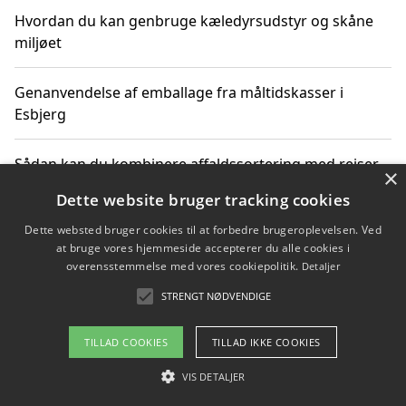
Hvordan du kan genbruge kæledyrsudstyr og skåne
miljøet
Genanvendelse af emballage fra måltidskasser i
Esbjerg
Sådan kan du kombinere affaldssortering med rejser
×
og oplevelser i naturen
Dette website bruger tracking cookies
Dette websted bruger cookies til at forbedre brugeroplevelsen. Ved
Hvordan affaldssortering kan bidrage til co2 reduktion
at bruge vores hjemmeside accepterer du alle cookies i
overensstemmelse med vores cookiepolitik.
Detaljer
STRENGT NØDVENDIGE
Copyright 2026 - Pilanto Aps
TILLAD COOKIES
TILLAD IKKE COOKIES
Om / kontakt
Blog
Betingelser
VIS DETALJER