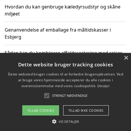
Hvordan du kan genbruge kæledyrsudstyr og skåne
miljøet
Genanvendelse af emballage fra måltidskasser i
Esbjerg
Sådan kan du kombinere affaldssortering med rejser
×
og oplevelser i naturen
Dette website bruger tracking cookies
Dette websted bruger cookies til at forbedre brugeroplevelsen. Ved
Hvordan affaldssortering kan bidrage til co2 reduktion
at bruge vores hjemmeside accepterer du alle cookies i
overensstemmelse med vores cookiepolitik.
Detaljer
STRENGT NØDVENDIGE
Copyright 2026 - Pilanto Aps
TILLAD COOKIES
TILLAD IKKE COOKIES
Om / kontakt
Blog
Betingelser
VIS DETALJER