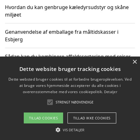
Hvordan du kan genbruge kæledyrsudstyr og skåne
miljøet
Genanvendelse af emballage fra måltidskasser i
Esbjerg
Sådan kan du kombinere affaldssortering med rejser
×
og oplevelser i naturen
Dette website bruger tracking cookies
Dette websted bruger cookies til at forbedre brugeroplevelsen. Ved
Hvordan affaldssortering kan bidrage til co2 reduktion
at bruge vores hjemmeside accepterer du alle cookies i
overensstemmelse med vores cookiepolitik.
Detaljer
STRENGT NØDVENDIGE
Copyright 2026 - Pilanto Aps
TILLAD COOKIES
TILLAD IKKE COOKIES
Om / kontakt
Blog
Betingelser
VIS DETALJER