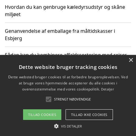
Hvordan du kan genbruge kæledyrsudstyr og skåne
miljøet
Genanvendelse af emballage fra måltidskasser i
Esbjerg
Sådan kan du kombinere affaldssortering med rejser
×
og oplevelser i naturen
Dette website bruger tracking cookies
Dette websted bruger cookies til at forbedre brugeroplevelsen. Ved
Hvordan affaldssortering kan bidrage til co2 reduktion
at bruge vores hjemmeside accepterer du alle cookies i
overensstemmelse med vores cookiepolitik.
Detaljer
STRENGT NØDVENDIGE
Copyright 2026 - Pilanto Aps
TILLAD COOKIES
TILLAD IKKE COOKIES
Om / kontakt
Blog
Betingelser
VIS DETALJER