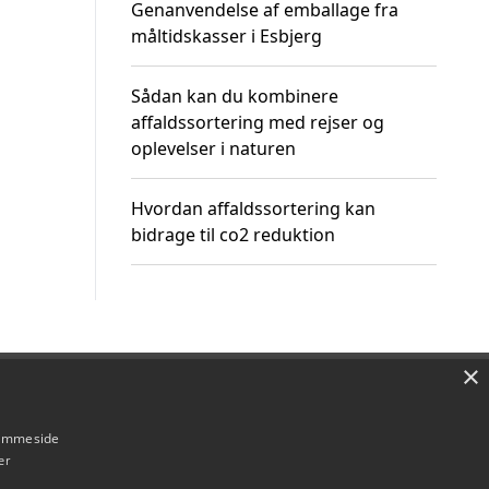
Genanvendelse af emballage fra
måltidskasser i Esbjerg
Sådan kan du kombinere
affaldssortering med rejser og
oplevelser i naturen
Hvordan affaldssortering kan
bidrage til co2 reduktion
×
Om / kontakt
Blog
Betingelser
hjemmeside
er