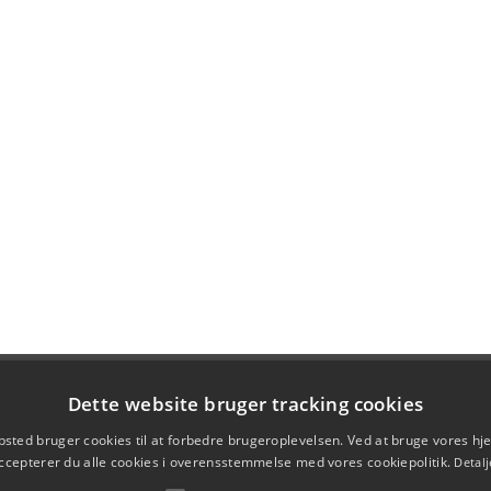
Dette website bruger tracking cookies
sted bruger cookies til at forbedre brugeroplevelsen. Ved at bruge vores 
ccepterer du alle cookies i overensstemmelse med vores cookiepolitik.
Detalj