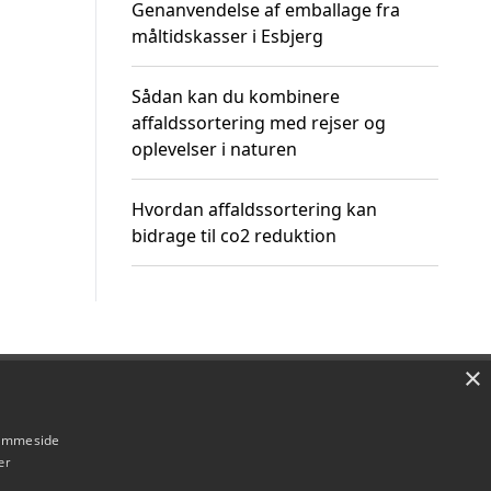
Genanvendelse af emballage fra
måltidskasser i Esbjerg
Sådan kan du kombinere
affaldssortering med rejser og
oplevelser i naturen
Hvordan affaldssortering kan
bidrage til co2 reduktion
×
Om / kontakt
Blog
Betingelser
hjemmeside
er