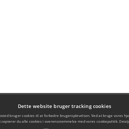
Dette website bruger tracking cookies
sted bruger cookies til at forbedre brugeroplevelsen. Ved at bruge vores 
ccepterer du alle cookies i overensstemmelse med vores cookiepolitik.
Detalj