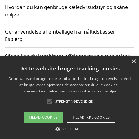
Hvordan du kan genbruge kæledyrsudstyr og skåne
miljøet
Genanvendelse af emballage fra måltidskasser i
Esbjerg
Sådan kan du kombinere affaldssortering med rejser
×
og oplevelser i naturen
Dette website bruger tracking cookies
Dette websted bruger cookies til at forbedre brugeroplevelsen. Ved
Hvordan affaldssortering kan bidrage til co2 reduktion
at bruge vores hjemmeside accepterer du alle cookies i
overensstemmelse med vores cookiepolitik.
Detaljer
STRENGT NØDVENDIGE
Copyright 2026 - Pilanto Aps
TILLAD COOKIES
TILLAD IKKE COOKIES
Om / kontakt
Blog
Betingelser
VIS DETALJER