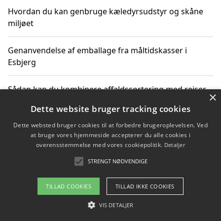
Hvordan du kan genbruge kæledyrsudstyr og skåne
miljøet
Genanvendelse af emballage fra måltidskasser i
Esbjerg
Sådan kan du kombinere affaldssortering med rejser
×
og oplevelser i naturen
Dette website bruger tracking cookies
Dette websted bruger cookies til at forbedre brugeroplevelsen. Ved
Hvordan affaldssortering kan bidrage til co2 reduktion
at bruge vores hjemmeside accepterer du alle cookies i
overensstemmelse med vores cookiepolitik.
Detaljer
STRENGT NØDVENDIGE
Copyright 2026 - Pilanto Aps
TILLAD COOKIES
TILLAD IKKE COOKIES
Om / kontakt
Blog
Betingelser
VIS DETALJER