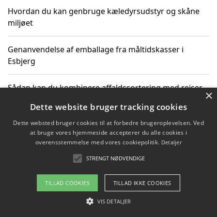
Hvordan du kan genbruge kæledyrsudstyr og skåne
miljøet
Genanvendelse af emballage fra måltidskasser i
Esbjerg
Sådan kan du kombinere affaldssortering med rejser
×
og oplevelser i naturen
Dette website bruger tracking cookies
Dette websted bruger cookies til at forbedre brugeroplevelsen. Ved
Hvordan affaldssortering kan bidrage til co2 reduktion
at bruge vores hjemmeside accepterer du alle cookies i
overensstemmelse med vores cookiepolitik.
Detaljer
STRENGT NØDVENDIGE
Copyright 2026 - Pilanto Aps
TILLAD COOKIES
TILLAD IKKE COOKIES
Om / kontakt
Blog
Betingelser
VIS DETALJER