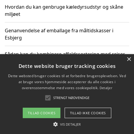
Hvordan du kan genbruge kæledyrsudstyr og skåne
miljøet
Genanvendelse af emballage fra måltidskasser i
Esbjerg
Sådan kan du kombinere affaldssortering med rejser
×
og oplevelser i naturen
Dette website bruger tracking cookies
Dette websted bruger cookies til at forbedre brugeroplevelsen. Ved
Hvordan affaldssortering kan bidrage til co2 reduktion
at bruge vores hjemmeside accepterer du alle cookies i
overensstemmelse med vores cookiepolitik.
Detaljer
STRENGT NØDVENDIGE
Copyright 2026 - Pilanto Aps
TILLAD COOKIES
TILLAD IKKE COOKIES
Om / kontakt
Blog
Betingelser
VIS DETALJER