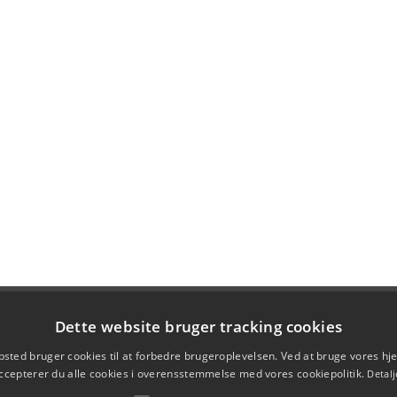
Dette website bruger tracking cookies
sted bruger cookies til at forbedre brugeroplevelsen. Ved at bruge vores 
ccepterer du alle cookies i overensstemmelse med vores cookiepolitik.
Detalj