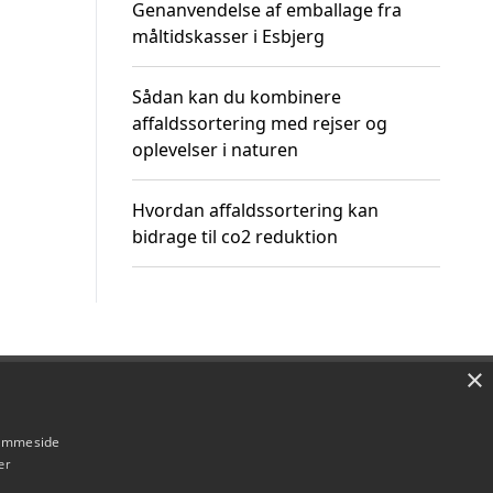
Genanvendelse af emballage fra
måltidskasser i Esbjerg
Sådan kan du kombinere
affaldssortering med rejser og
oplevelser i naturen
Hvordan affaldssortering kan
bidrage til co2 reduktion
×
Om / kontakt
Blog
Betingelser
hjemmeside
er