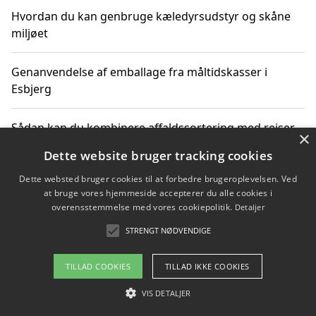
Hvordan du kan genbruge kæledyrsudstyr og skåne
miljøet
Genanvendelse af emballage fra måltidskasser i
Esbjerg
Sådan kan du kombinere affaldssortering med rejser
×
og oplevelser i naturen
Dette website bruger tracking cookies
Dette websted bruger cookies til at forbedre brugeroplevelsen. Ved
Hvordan affaldssortering kan bidrage til co2 reduktion
at bruge vores hjemmeside accepterer du alle cookies i
overensstemmelse med vores cookiepolitik.
Detaljer
STRENGT NØDVENDIGE
Copyright 2026 - Pilanto Aps
TILLAD COOKIES
TILLAD IKKE COOKIES
Om / kontakt
Blog
Betingelser
VIS DETALJER