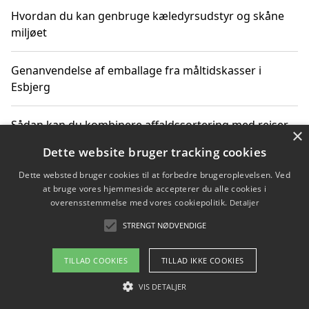
Hvordan du kan genbruge kæledyrsudstyr og skåne
miljøet
Genanvendelse af emballage fra måltidskasser i
Esbjerg
Sådan kan du kombinere affaldssortering med rejser
×
og oplevelser i naturen
Dette website bruger tracking cookies
Dette websted bruger cookies til at forbedre brugeroplevelsen. Ved
Hvordan affaldssortering kan bidrage til co2 reduktion
at bruge vores hjemmeside accepterer du alle cookies i
overensstemmelse med vores cookiepolitik.
Detaljer
STRENGT NØDVENDIGE
Copyright 2026 - Pilanto Aps
TILLAD COOKIES
TILLAD IKKE COOKIES
Om / kontakt
Blog
Betingelser
VIS DETALJER