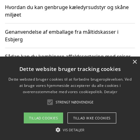
Hvordan du kan genbruge kæledyrsudstyr og skåne
miljøet
Genanvendelse af emballage fra måltidskasser i
Esbjerg
Sådan kan du kombinere affaldssortering med rejser
×
og oplevelser i naturen
Dette website bruger tracking cookies
Dette websted bruger cookies til at forbedre brugeroplevelsen. Ved
Hvordan affaldssortering kan bidrage til co2 reduktion
at bruge vores hjemmeside accepterer du alle cookies i
overensstemmelse med vores cookiepolitik.
Detaljer
STRENGT NØDVENDIGE
Copyright 2026 - Pilanto Aps
TILLAD COOKIES
TILLAD IKKE COOKIES
Om / kontakt
Blog
Betingelser
VIS DETALJER