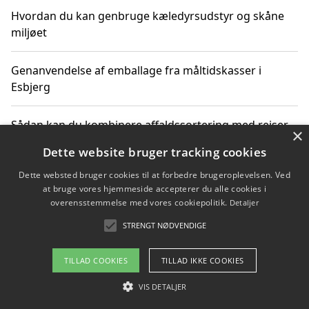
Hvordan du kan genbruge kæledyrsudstyr og skåne
miljøet
Genanvendelse af emballage fra måltidskasser i
Esbjerg
Sådan kan du kombinere affaldssortering med rejser
×
og oplevelser i naturen
Dette website bruger tracking cookies
Dette websted bruger cookies til at forbedre brugeroplevelsen. Ved
Hvordan affaldssortering kan bidrage til co2 reduktion
at bruge vores hjemmeside accepterer du alle cookies i
overensstemmelse med vores cookiepolitik.
Detaljer
STRENGT NØDVENDIGE
Copyright 2026 - Pilanto Aps
TILLAD COOKIES
TILLAD IKKE COOKIES
Om / kontakt
Blog
Betingelser
VIS DETALJER