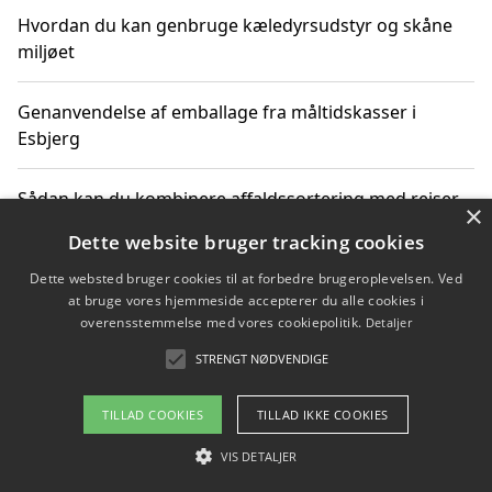
Hvordan du kan genbruge kæledyrsudstyr og skåne
miljøet
Genanvendelse af emballage fra måltidskasser i
Esbjerg
Sådan kan du kombinere affaldssortering med rejser
×
og oplevelser i naturen
Dette website bruger tracking cookies
Dette websted bruger cookies til at forbedre brugeroplevelsen. Ved
Hvordan affaldssortering kan bidrage til co2 reduktion
at bruge vores hjemmeside accepterer du alle cookies i
overensstemmelse med vores cookiepolitik.
Detaljer
STRENGT NØDVENDIGE
Copyright 2026 - Pilanto Aps
TILLAD COOKIES
TILLAD IKKE COOKIES
Om / kontakt
Blog
Betingelser
VIS DETALJER