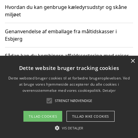
Hvordan du kan genbruge kæledyrsudstyr og skåne
miljøet
Genanvendelse af emballage fra måltidskasser i
Esbjerg
Sådan kan du kombinere affaldssortering med rejser
×
og oplevelser i naturen
Dette website bruger tracking cookies
Dette websted bruger cookies til at forbedre brugeroplevelsen. Ved
Hvordan affaldssortering kan bidrage til co2 reduktion
at bruge vores hjemmeside accepterer du alle cookies i
overensstemmelse med vores cookiepolitik.
Detaljer
STRENGT NØDVENDIGE
Copyright 2026 - Pilanto Aps
TILLAD COOKIES
TILLAD IKKE COOKIES
Om / kontakt
Blog
Betingelser
VIS DETALJER