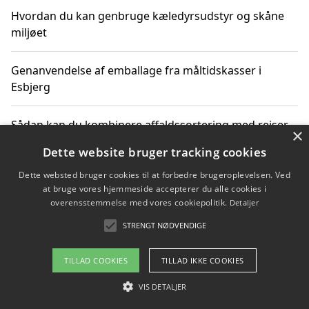
Hvordan du kan genbruge kæledyrsudstyr og skåne
miljøet
Genanvendelse af emballage fra måltidskasser i
Esbjerg
Sådan kan du kombinere affaldssortering med rejser
×
og oplevelser i naturen
Dette website bruger tracking cookies
Dette websted bruger cookies til at forbedre brugeroplevelsen. Ved
Hvordan affaldssortering kan bidrage til co2 reduktion
at bruge vores hjemmeside accepterer du alle cookies i
overensstemmelse med vores cookiepolitik.
Detaljer
STRENGT NØDVENDIGE
Copyright 2026 - Pilanto Aps
TILLAD COOKIES
TILLAD IKKE COOKIES
Om / kontakt
Blog
Betingelser
VIS DETALJER