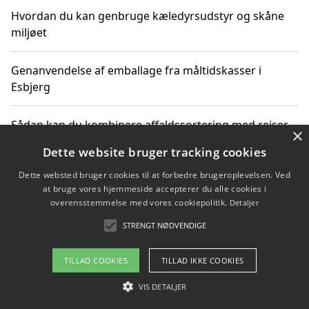
Hvordan du kan genbruge kæledyrsudstyr og skåne
miljøet
Genanvendelse af emballage fra måltidskasser i
Esbjerg
Sådan kan du kombinere affaldssortering med rejser
×
og oplevelser i naturen
Dette website bruger tracking cookies
Dette websted bruger cookies til at forbedre brugeroplevelsen. Ved
Hvordan affaldssortering kan bidrage til co2 reduktion
at bruge vores hjemmeside accepterer du alle cookies i
overensstemmelse med vores cookiepolitik.
Detaljer
STRENGT NØDVENDIGE
Copyright 2026 - Pilanto Aps
TILLAD COOKIES
TILLAD IKKE COOKIES
Om / kontakt
Blog
Betingelser
VIS DETALJER