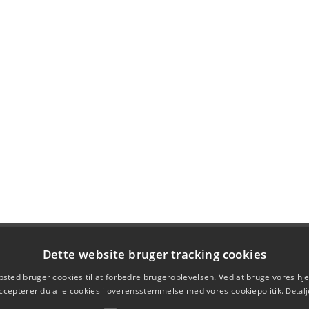
Dette website bruger tracking cookies
sted bruger cookies til at forbedre brugeroplevelsen. Ved at bruge vores 
ccepterer du alle cookies i overensstemmelse med vores cookiepolitik.
Detalj