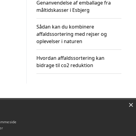
Genanvendelse af emballage fra
måltidskasser i Esbjerg
Sådan kan du kombinere
affaldssortering med rejser og
oplevelser i naturen
Hvordan affaldssortering kan
bidrage til co2 reduktion
×
Om / kontakt
Blog
Betingelser
hjemmeside
er