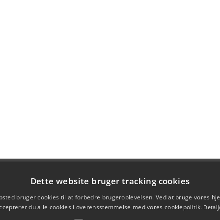
Dette website bruger tracking cookies
sted bruger cookies til at forbedre brugeroplevelsen. Ved at bruge vores 
ccepterer du alle cookies i overensstemmelse med vores cookiepolitik.
Detalj