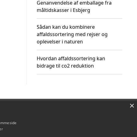
Genanvendelse af emballage fra
måltidskasser i Esbjerg
Sådan kan du kombinere
affaldssortering med rejser og
oplevelser i naturen
Hvordan affaldssortering kan
bidrage til co2 reduktion
×
Om / kontakt
Blog
Betingelser
hjemmeside
er