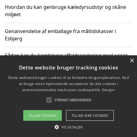
Hvordan du kan genbruge kæledyrsudstyr og skåne
miljøet
Genanvendelse af emballage fra måltidskasser i
Esbjerg
Sådan kan du kombinere affaldssortering med rejser
×
og oplevelser i naturen
Dette website bruger tracking cookies
Dette websted bruger cookies til at forbedre brugeroplevelsen. Ved
Hvordan affaldssortering kan bidrage til co2 reduktion
at bruge vores hjemmeside accepterer du alle cookies i
overensstemmelse med vores cookiepolitik.
Detaljer
STRENGT NØDVENDIGE
Copyright 2026 - Pilanto Aps
TILLAD COOKIES
TILLAD IKKE COOKIES
Om / kontakt
Blog
Betingelser
VIS DETALJER